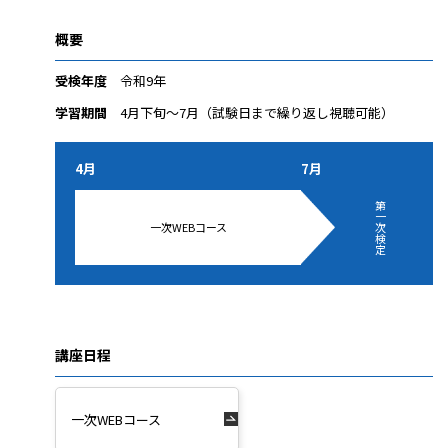
概要
受検年度
令和9年
学習期間
4月下旬～7月（試験日まで繰り返し視聴可能）
4月
7月
第
一
一次WEBコース
次
検
定
講座日程
一次WEBコース