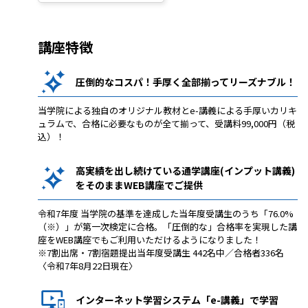
講座特徴
圧倒的なコスパ！手厚く全部揃ってリーズナブル！
当学院による独自のオリジナル教材とe-講義による手厚いカリキ
ュラムで、合格に必要なものが全て揃って、受講料99,000円（税
込）！
高実績を出し続けている通学講座(インプット講義)
をそのままWEB講座でご提供
令和7年度 当学院の基準を達成した当年度受講生のうち「76.0%
（※）」が第一次検定に合格。「圧倒的な」合格率を実現した講
座をWEB講座でもご利用いただけるようになりました！
※7割出席・7割宿題提出当年度受講生 442名中／合格者336名
〈令和7年8月22日現在〉
インターネット学習システム「e-講義」で学習