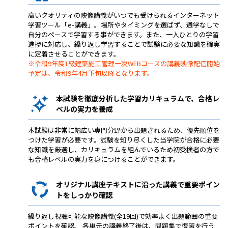
高いクオリティの映像講義がいつでも受けられるインターネット
学習ツール「e-講義」。場所やタイミングを選ばず、通学なしで
自分のペースで学習する事ができます。また、一人ひとりの学習
進捗に対応し、繰り返し学習することで試験に必要な知識を確実
に定着させることができます。
※令和9年度1級建築施工管理一次WEBコースの講義映像配信開始
予定は、令和9年4月下旬以降となります。
本試験を徹底分析した学習カリキュラムで、合格レ
ベルの実力を養成
本試験は非常に幅広い専門分野から出題されるため、優先順位を
つけた学習が必要です。試験を知り尽くした当学院が合格に必要
な知識を厳選し、カリキュラムを組んでいるため初受検者の方で
も合格レベルの実力を身につけることができます。
オリジナル講座テキストに沿った講義で重要ポイン
トをしっかり確認
繰り返し視聴可能な映像講義(全19回)で効率よく出題範囲の重要
ポイントを確認。 各単元の講義終了後は、問題集で復習を行う