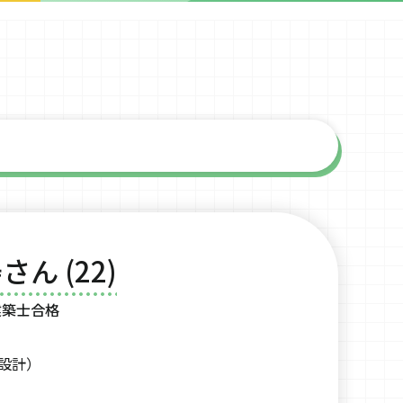
さん (22)
建築士合格
設計）