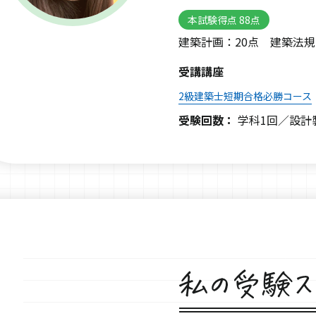
本試験得点 88点
建築計画：20点 建築法規
受講講座
2級建築士短期合格必勝コース
受験回数：
学科1回／設計