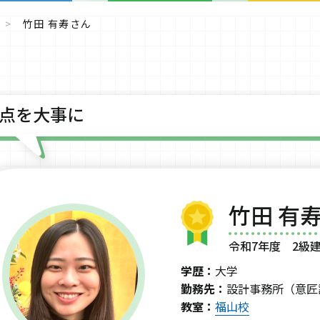
竹田 有寿さん
1点を大事に
竹田 有寿
令和7年度 2級
学歴：
大学
勤務先：
設計事務所（意匠
教室：
福山校