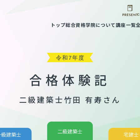
トップ
総合資格学院について
講座一覧
合格体験記
二級建築士
竹田 有寿さん
二級建築士
一級建築士
宅建士