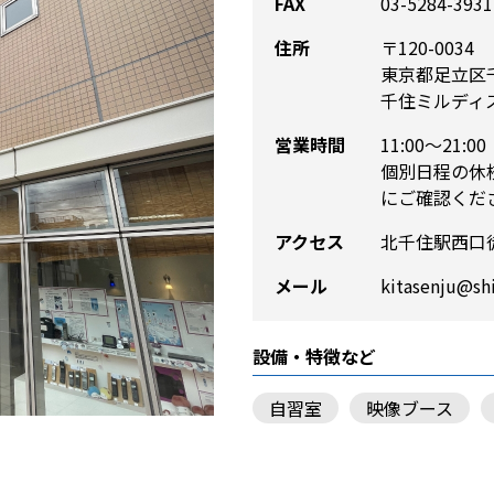
FAX
03-5284-3931
住所
〒120-0034
東京都足立区千
千住ミルディス
営業時間
11:00～21:00
個別日程の休
にご確認くだ
アクセス
北千住駅西口
メール
kitasenju@shi
設備・特徴など
自習室
映像ブース