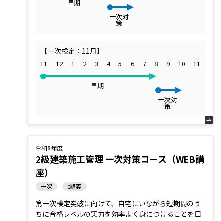
早期
一次対
策
【一次検定：11月】
11
12
1
2
3
4
5
6
7
8
9
10
11
早期
一次対
策
令和8年度
2級建築施工管理 一次対策コース（WEB講
座）
一次
e講義
第一次検定突破に向けて、自宅にいながら短期間のう
ちに合格レベルの実力を効率よく身につけることを目