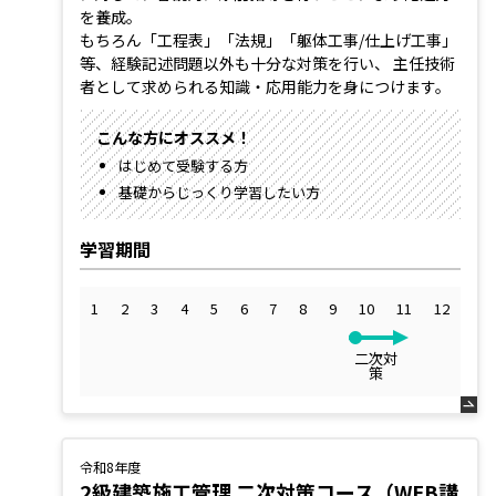
を養成。
もちろん「工程表」「法規」「躯体工事/仕上げ工事」
等、経験記述問題以外も十分な対策を行い、 主任技術
者として求められる知識・応用能力を身につけます。
こんな方にオススメ！
はじめて受験する方
基礎からじっくり学習したい方
学習期間
1
2
3
4
5
6
7
8
9
10
11
12
二次対
策
令和8年度
2級建築施工管理 二次対策コース（WEB講