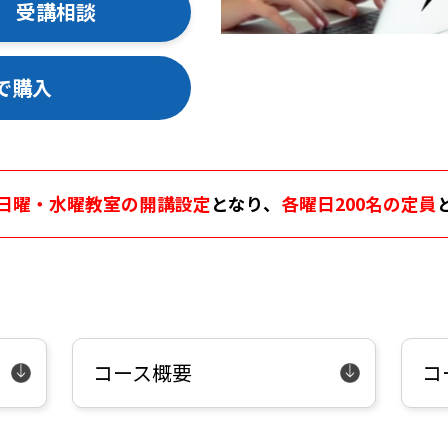
受講相談
で購入
日曜・水曜教室の開講設定
となり、
各曜日200名の定員
コース概要
コ