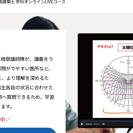
級建築士 学科オンラインLIVEコース
る精鋭講師陣が、講義をラ
質問がでやすい箇所など、
た、より理解を深めるた
講生各自の状況に合わせた
師へ質問できるため、学習
きます。
集中／