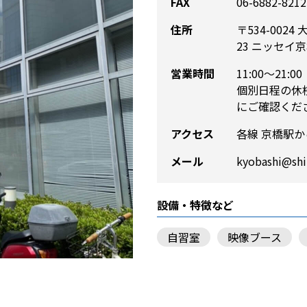
FAX
06-6882-8212
住所
〒534-002
23 ニッセイ
営業時間
11:00～21:00
個別日程の休
にご確認くだ
アクセス
各線 京橋駅か
メール
kyobashi@shi
設備・特徴など
自習室
映像ブース