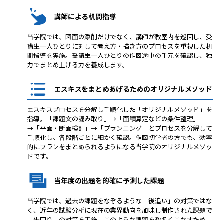
講師による机間指導
当学院では、図面の添削だけでなく、講師が教室内を巡回し、受
講生一人ひとりに対して考え方・描き方のプロセスを重視した机
間指導を実施。受講生一人ひとりの作図途中の手元を確認し、独
力でまとめ上げる力を養成します。
エスキスをまとめあげるためのオリジナルメソッド
エスキスプロセスを分解し手順化した「オリジナルメソッド」を
指導。「課題文の読み取り」→「面積算定などの条件整理」
→「平面・断面検討」→「プランニング」とプロセスを分解して
手順化し、各段階ごとに細かく確認。作図初学者の方でも、効率
的にプランをまとめられるようになる当学院のオリジナルメソッ
ドです。
当年度の出題を的確に予測した課題
当学院では、過去の課題をなぞるような「後追い」の対策ではな
く、近年の試験分析に現在の業界動向を加味し制作された課題で
「先回り」の対策を実施。このような課題を数多くこなすため、