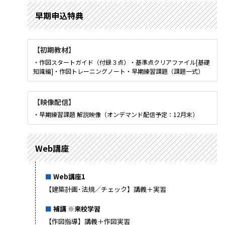
早期申込特典
【初期教材】
・作図スタートガイド（付録３点）・基準点クリアファイル[基礎
知識編]・作図トレーニングノート・早期練習課題（課題一式）
【映像配信】
・早期練習課題 解説映像（オンデマンド配信予定：12月末）
Web講座
Web講座1
【建築計画･法規／チェック】講義＋実習
補講 ※来校学習
【作図指導】講義＋作図実習