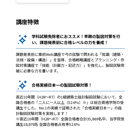
講座特徴
学科試験免除者におススメ！早期の製図対策を行
い、課題発表前に合格レベルの力を養成！
課題発表前に事前Web講座で今の試験で問われる「知識（建築・
法規・設備・構造）」を習得、合格戦略講座とプランニング・作
図対策講座で「技能（計画力・記述力）」を強化し、製図試験突
破に必要な力を養います。
合格実績日本一の製図試験対策！
直近10年間（H28～R7）の1級建築士設計製図試験において、全
国合格者の「二人に一人以上（52.6%）※」は総合資格学院の受
講生でした。 No.1の実績で証明された「合格実績日本一」の設
計製図試験対策を実践します！
※直近10年間（H28～R7）全国合格者合計35,869名中、当学院受
講生18,878名 全国合格者占有率52.6%