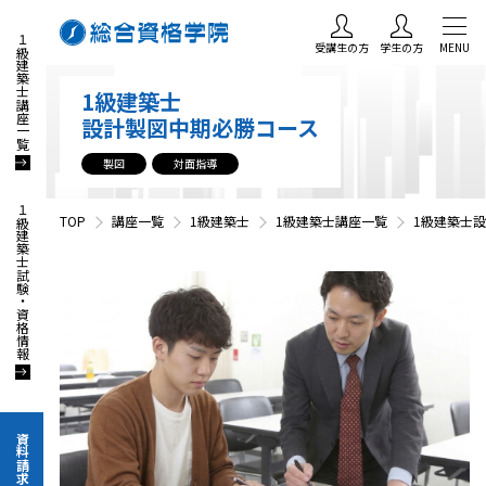
１級建築士講座一覧
受講生の方
学生の方
MENU
1級建築士
設計製図中期必勝コース
製図
対面指導
１級建築士試験・資格情報
TOP
講座一覧
1級建築士
1級建築士講座一覧
1級建築士
資料請求