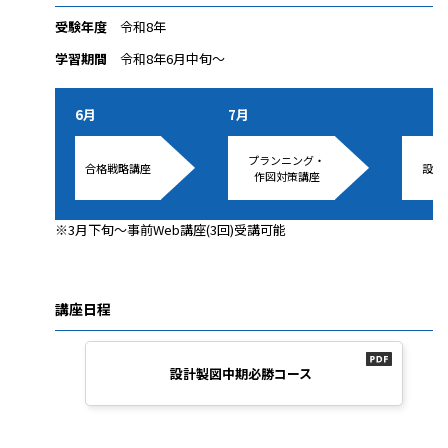
受験年度
令和8年
学習期間
令和8年6月中旬～
6月
7月
プランニング・
合格戦略講座
設計
作図対策講座
※3月下旬～事前Web講座(3回)受講可能
講座日程
設計製図中期必勝コース