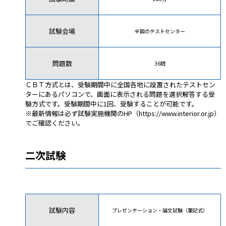
試験会場
全国のテストセンター
問題数
36問
ＣＢＴ方式とは、受験期間中に全国各地に設置されたテストセン
ターにあるパソコンで、画面に表示される問題を選択解答する受
験方式です。受験期間中に1回、受験することが可能です。
※最新情報は必ず試験実施機関のHP（
https://www.interior.or.jp
）
でご確認ください。
二次試験
試験内容
プレゼンテーション・論文試験（筆記式）