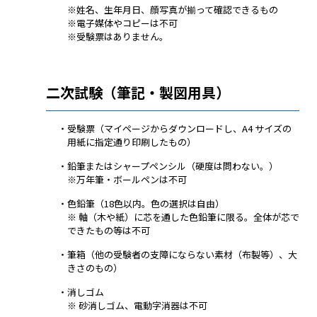
※姓名、生年月日、顔写真が揃って確認できるもの
※電子媒体やコピーは不可
※受験票はありません。
二次試験（筆記・製図用具）
・受験票（マイページからダウンロードし、A4 サイズの
用紙に指定通り印刷したもの）
・鉛筆またはシャープペンシル（硬度は問わない。）
※万年筆・ボールペンは不可
・色鉛筆（18色以内。色の選択は自由）
※ 軸（木や紙）に芯を通した色鉛筆に限る。全体が芯で
できたもの等は不可
・筆箱（他の受験者の支障にならない素材（布製等）、大
きさのもの）
・消しゴム
※ 砂消しゴム、電動字消器は不可