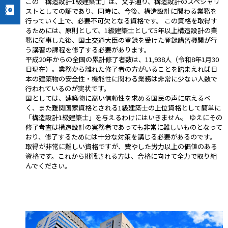
この「構造設計1級建築士」は、文字通り、構造設計のスペシャリ
ストとしての証であり、同時に、今後、構造設計に関わる業務を
行っていく上で、必要不可欠となる資格です。 この資格を取得す
るためには、原則として、1級建築士として5年以上構造設計の業
務に従事した後、国土交通大臣の登録を受けた登録講習機関が行
う講習の課程を修了する必要があります。
平成20年からの全国の累計修了者数は、11,938人（令和8年1月30
日現在）。業務から離れた修了者の方がいることを踏まえれば日
本の建築物の安全性・機能性に関わる業務は非常に少ない人数で
行われているのが実状です。
国としては、建築物に高い信頼性を求める国民の声に応えるべ
く、また難関国家資格とされる1級建築士の上位資格として簡単に
「構造設計1級建築士」を与えるわけにはいきません。 ゆえにその
修了考査は構造設計の実務者であっても非常に難しいものとなって
おり、修了するためには十分な対策を講じる必要があるのです。
取得が非常に難しい資格ですが、費やした労力以上の価値のある
資格です。これから挑戦される方は、合格に向けて全力で取り組
んでください。