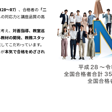
28～R7）
、合格者の
「二
への対応力と講座品質の高
に考え、
対面指導、教室巡
ル教材の開発、教務スタッ
底してこだわっています。
ルが
本気で合格をめざされ