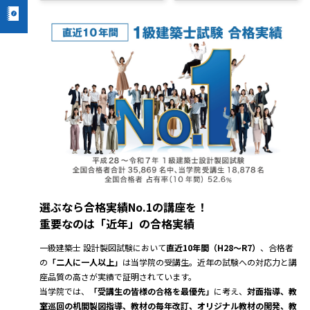
選ぶなら合格実績No.1の講座を！
重要なのは「近年」の合格実績
一級建築士 設計製図試験において
直近10年間（H28～R7）
、合格者
の
「二人に一人以上」
は当学院の受講生。近年の試験への対応力と講
座品質の高さが実績で証明されています。
当学院では、
「受講生の皆様の合格を最優先」
に考え、
対面指導、教
室巡回の机間製図指導、教材の毎年改訂、オリジナル教材の開発、教