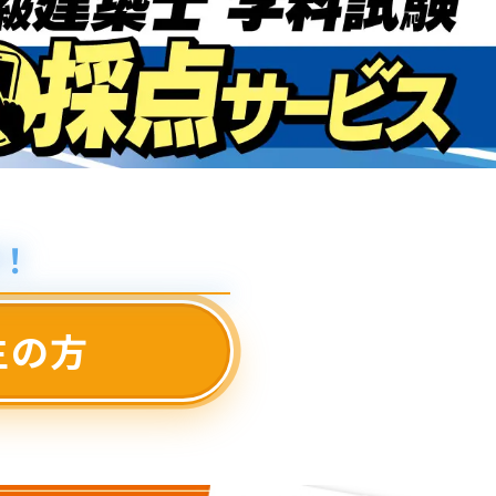
！
生の方