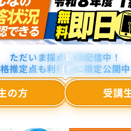
ただいま採点結果配信中！
合格推定点も利用者に限定公開中
生の方
受講